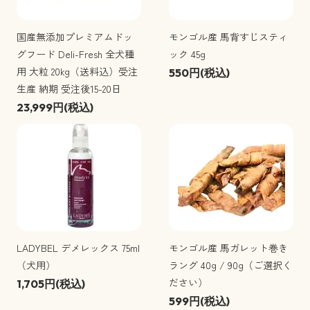
国産無添加プレミアムドッ
モンゴル産 馬背すじスティ
グフード Deli-Fresh 全犬種
ック 45g
用 大粒 20kg（送料込）受注
550円(税込)
生産 納期 受注後15-20日
23,999円(税込)
LADYBEL デメレックス 75ml
モンゴル産 馬ガレット巻き
（犬用）
ラング 40g / 90g（ご選択く
ださい）
1,705円(税込)
599円(税込)