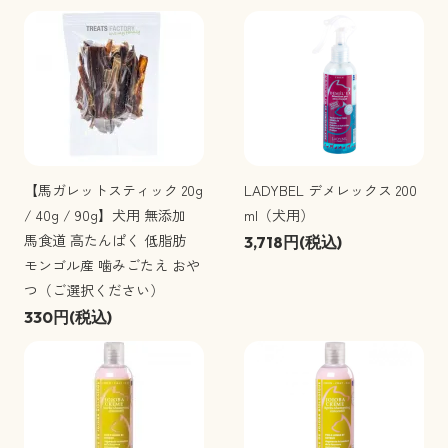
【馬ガレットスティック 20g
LADYBEL デメレックス 200
/ 40g / 90g】犬用 無添加
ml（犬用）
馬食道 高たんぱく 低脂肪
3,718円(税込)
モンゴル産 噛みごたえ おや
つ（ご選択ください）
330円(税込)