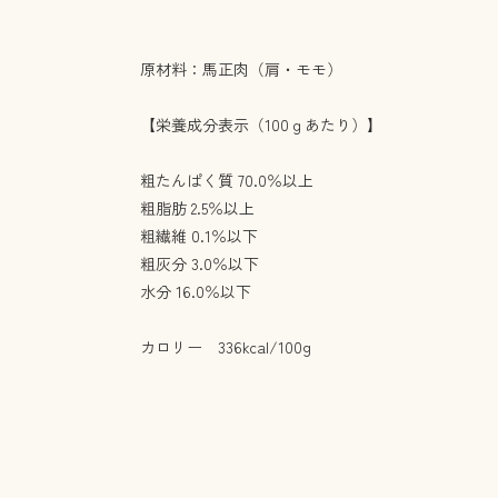
原材料：馬正肉（肩・モモ）
【栄養成分表示（100ｇあたり）】
粗たんぱく質 70.0％以上
粗脂肪 2.5％以上
粗繊維 0.1％以下
粗灰分 3.0％以下
水分 16.0％以下
カロリー 336kcal/100g