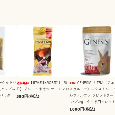
ーグルトパ
【賞味期限2026年11月20
GENESIS ULTRA（ジ
食欲アップふ
日】プルート おやつ サーモン M
スウルトラ）エクストルード
パウダ
ルファルファ ラビットフー
380円(税込)
1kg／2kg｜うさぎ用ペレッ
1,880円(税込)