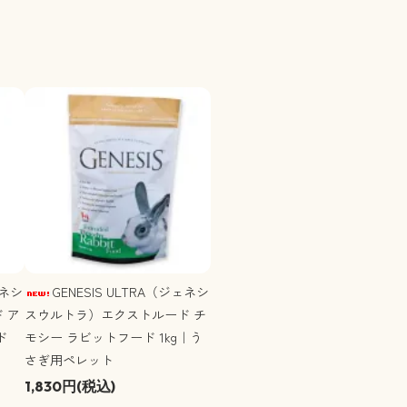
ェネシ
GENESIS ULTRA（ジェネシ
 ア
スウルトラ）エクストルード チ
ド
モシー ラビットフード 1kg｜う
ト
さぎ用ペレット
1,830円(税込)