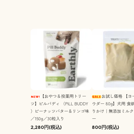
【おやつ＆投薬用トリー
お試し価格 【ヨ
ツ】ピルバディ （PiLL BUDDY
ウダー 80g】犬用 
）ピーナッツバター＆リンゴ味
りかけ｜無添加ミルク
／150g／30粒入り
ー
2,280円(税込)
800円(税込)