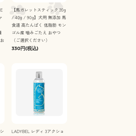
E
【馬ガレットスティック 20g
ァ
/ 40g / 90g】犬用 無添加 馬
食道 高たんぱく 低脂肪 モン
種
ゴル産 噛みごたえ おやつ
 お
（ご選択ください）
330円(税込)
 シ
LADYBEL レディ 3アクショ