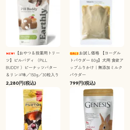
【おやつ＆投薬用トリー
お試し価格 【ヨーグル
ツ】ピルバディ （PiLL
トパウダー 80g】犬用 食欲ア
BUDDY ）ピーナッツバター
ップふりかけ｜無添加ミルク
＆リンゴ味／150g／30粒入り
パウダー
2,280円(税込)
799円(税込)