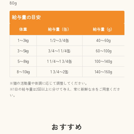
80g
給与量の目安
体重
給与量（缶）
給与量（g）
1〜3kg
1/2〜3/4缶
40〜60g
3〜5kg
3/4〜1 1/4缶
60〜100g
5〜8kg
1 1/4〜1 3/4缶
100〜140g
8〜10kg
1 3/4〜2缶
140〜160g
※猫の活動量や体調に応じて調整してください。
※1日の給与量は2回以上に分けて与え、常に新鮮な水をご用意くださ
い。
おすすめ