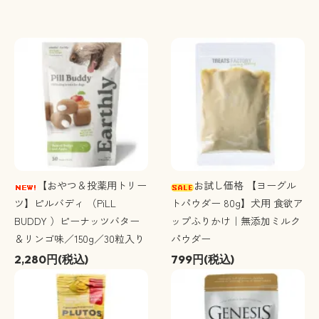
【おやつ＆投薬用トリー
お試し価格 【ヨーグル
ツ】ピルバディ （PiLL
トパウダー 80g】犬用 食欲ア
BUDDY ）ピーナッツバター
ップふりかけ｜無添加ミルク
＆リンゴ味／150g／30粒入り
パウダー
2,280円(税込)
799円(税込)