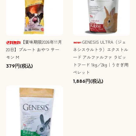
【賞味期限2026年11月
GENESIS ULTRA（ジェ
20日】プルート おやつ サー
ネシスウルトラ）エクストル
モン M
ード アルファルファ ラビッ
トフード 1kg／2kg｜うさぎ用
379円(税込)
ペレット
1,886円(税込)