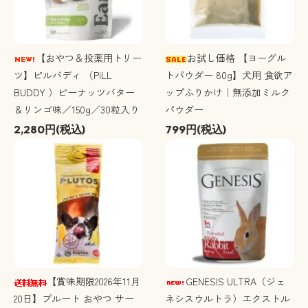
【おやつ＆投薬用トリー
お試し価格 【ヨーグル
ツ】ピルバディ （PiLL
トパウダー 80g】犬用 食欲ア
BUDDY ）ピーナッツバター
ップふりかけ｜無添加ミルク
＆リンゴ味／150g／30粒入り
パウダー
2,280円(税込)
799円(税込)
【賞味期限2026年11月
GENESIS ULTRA（ジェ
20日】プルート おやつ サー
ネシスウルトラ）エクストル