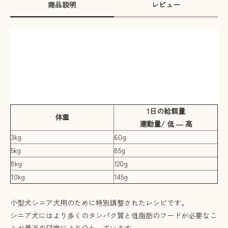
商品説明
レビュー
1日の給餌量
体重
運動量/ 低 ― 高
3kg
60g
5kg
85g
8kg
120g
10kg
145g
小型犬シニア犬用のために特別調整されたレシピです。
シニア犬にはより多くのタンパク質と低脂肪のフードが必要なこ
とが最近の研究により分かっています。