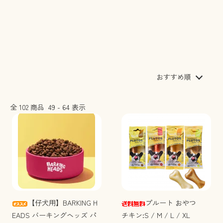
おすすめ順
全
102
商品
49
-
64
表示
【仔犬用】BARKING H
プルート おやつ
EADS バーキングヘッズ パ
チキン:S / M / L / XL